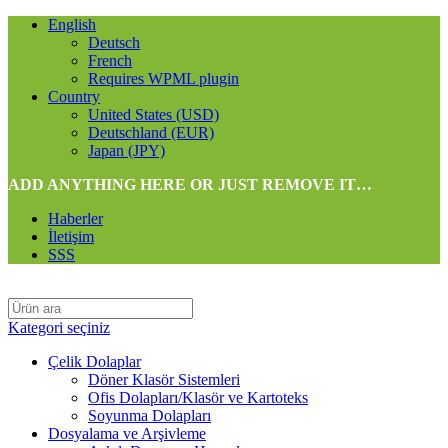
English
Deutsch
French
Requires WPML plugin
Country
United States (USD)
Deutschland (EUR)
Japan (JPY)
ADD ANYTHING HERE OR JUST REMOVE IT…
Haberler
İletişim
SSS
Kategori seçiniz
Çelik Dolaplar
Döner Klasör Sistemleri
Ofis Dolapları/Klasör ve Kartoteks
Soyunma Dolapları
Dosyalama ve Arşivleme