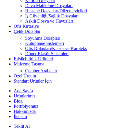
Karton Dosyalar
Dava Mahkeme Dosyaları
Hastane Dosyaları/Düzenleyicileri
İş Güvenliği/Sağlık Dosyaları
Askılı Dosya ve Havuzları
Ofis Kırtasiye
Çelik Dolaplar
Soyunma Dolapları
Kütüphane Sistemleri
Ofis Dolapları/Klasör ve Karoteks
Döner Klasör Sistemleri
Erişilebilirlik Ürünleri
Malzeme Taşıma
Çember Arabaları
Özel Üretim
Standart Ürünler İçin
Ana Sayfa
Ürünlerimiz
Blog
Portfolyomuz
Hakkımızda
İletişim
Teklif Al