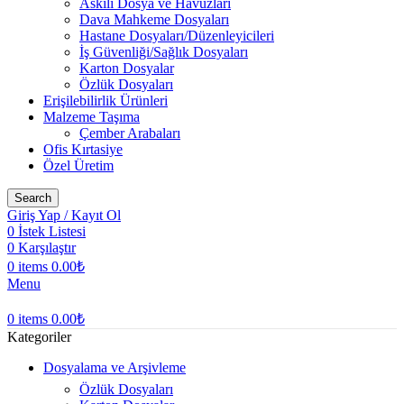
Askılı Dosya ve Havuzları
Dava Mahkeme Dosyaları
Hastane Dosyaları/Düzenleyicileri
İş Güvenliği/Sağlık Dosyaları
Karton Dosyalar
Özlük Dosyaları
Erişilebilirlik Ürünleri
Malzeme Taşıma
Çember Arabaları
Ofis Kırtasiye
Özel Üretim
Search
Giriş Yap / Kayıt Ol
0
İstek Listesi
0
Karşılaştır
0
items
0.00
₺
Menu
0
items
0.00
₺
Kategoriler
Dosyalama ve Arşivleme
Özlük Dosyaları