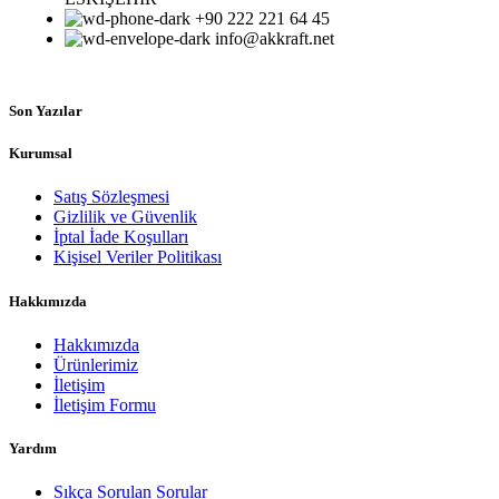
+90 222 221 64 45
info@akkraft.net
Son Yazılar
Kurumsal
Satış Sözleşmesi
Gizlilik ve Güvenlik
İptal İade Koşulları
Kişisel Veriler Politikası
Hakkımızda
Hakkımızda
Ürünlerimiz
İletişim
İletişim Formu
Yardım
Sıkça Sorulan Sorular