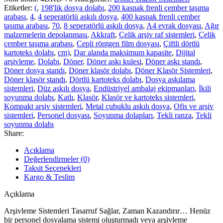
Etiketler:
(
,
198'lik dosya dolabı
,
200 kasnak frenli çember taşıma
arabası
,
4
,
4 seperatörlü askılı dosya
,
400 kasnak frenli çember
taşıma arabası
,
70
,
8 seperatörlü askılı dosya
,
A4 evrak dosyası
,
Ağır
malzemelerin depolanması
,
Akkraft
,
Çelik arşiv raf sistemleri
,
Çelik
çember taşıma arabası
,
Cepli röntgen film dosyası
,
Çiftli dörtlü
kartoteks dolabı
,
cm)
,
Dar alanda maksimum kapasite
,
Dijital
arşivleme
,
Dolabı
,
Döner
,
Döner askı kulesi
,
Döner askı standı
,
Döner dosya standı
,
Döner klasör dolabı
,
Döner Klasör Sistemleri
,
Döner klasör standı
,
Dörtlü kartoteks dolabı
,
Dosya askılama
sistemleri
,
Düz askılı dosya
,
Endüstriyel ambalaj ekipmanları
,
İkili
soyunma dolabı
,
Katlı
,
Klasör
,
Klasör ve kartoteks sistemleri
,
Kompakt arşiv sistemleri
,
Metal çubuklu askılı dosya
,
Ofis ve arşiv
sistemleri
,
Personel dosyası
,
Soyunma dolapları
,
Tekli ranza
,
Tekli
soyunma dolabı
Share:
Açıklama
Değerlendirmeler (0)
Taksit Seçenekleri
Kargo & Teslim
Açıklama
Arşivleme Sistemleri Tasarruf Sağlar, Zaman Kazandırır… Henüz
bir personel dosyalama sistemi oluşturmadı veya arşivleme