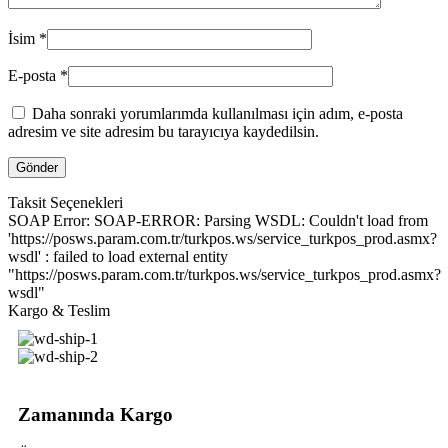
İsim
*
E-posta
*
Daha sonraki yorumlarımda kullanılması için adım, e-posta
adresim ve site adresim bu tarayıcıya kaydedilsin.
Taksit Seçenekleri
SOAP Error: SOAP-ERROR: Parsing WSDL: Couldn't load from
'https://posws.param.com.tr/turkpos.ws/service_turkpos_prod.asmx?
wsdl' : failed to load external entity
"https://posws.param.com.tr/turkpos.ws/service_turkpos_prod.asmx?
wsdl"
Kargo & Teslim
Zamanında Kargo