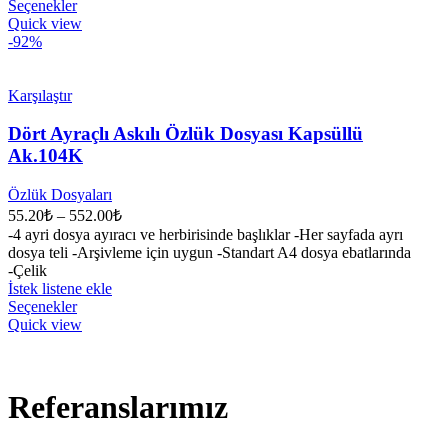
Seçenekler
Quick view
-92%
Karşılaştır
Dört Ayraçlı Askılı Özlük Dosyası Kapsüllü
Ak.104K
Özlük Dosyaları
55.20
₺
–
552.00
₺
-4 ayri dosya ayıracı ve herbirisinde başlıklar -Her sayfada ayrı
dosya teli -Arşivleme için uygun -Standart A4 dosya ebatlarında
-Çelik
İstek listene ekle
Seçenekler
Quick view
Referanslarımız