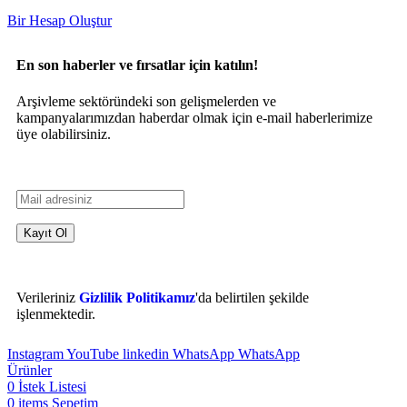
Bir Hesap Oluştur
En son haberler ve fırsatlar için katılın!
Arşivleme sektöründeki son gelişmelerden ve
kampanyalarımızdan haberdar olmak için e-mail haberlerimize
üye olabilirsiniz.
Verileriniz
Gizlilik Politikamız
'da belirtilen şekilde
işlenmektedir.
Instagram
YouTube
linkedin
WhatsApp
WhatsApp
Ürünler
0
İstek Listesi
0
items
Sepetim