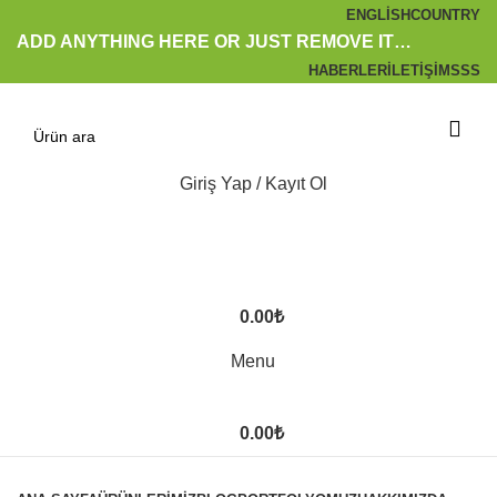
ENGLISH
COUNTRY
ADD ANYTHING HERE OR JUST REMOVE IT…
HABERLER
İLETIŞIM
SSS
Giriş Yap / Kayıt Ol
0.00
₺
Menu
0.00
₺
Kategoriler