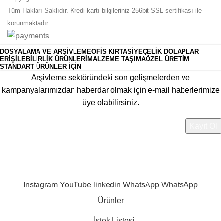
Tüm Hakları Saklıdır. Kredi kartı bilgileriniz 256bit SSL sertifikası ile
korunmaktadır.
DOSYALAMA VE ARŞIVLEME
En son haberler ve fırsatlar için katılın!
OFIS KIRTASIYE
ÇELIK DOLAPLAR
ERIŞILEBILIRLIK ÜRÜNLERI
MALZEME TAŞIMA
ÖZEL ÜRETIM
STANDART ÜRÜNLER İÇIN
Arşivleme sektöründeki son gelişmelerden ve
kampanyalarımızdan haberdar olmak için e-mail haberlerimize
üye olabilirsiniz.
Verileriniz
Gizlilik Politikamız
'da belirtilen şekilde
işlenmektedir.
Instagram
YouTube
linkedin
WhatsApp
WhatsApp
Ürünler
İstek Listesi