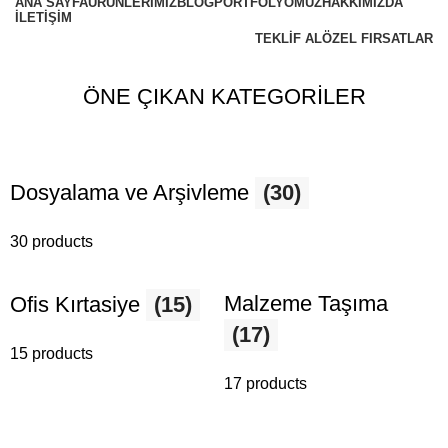
ANA SAYFA
ÜRÜNLERIMIZ
BLOG
PORTFOLYOMUZ
HAKKIMIZDA
İLETIŞIM
TEKLIF AL
ÖZEL FIRSATLAR
ÖNE ÇIKAN KATEGORİLER
Dosyalama ve Arşivleme
(30)
30 products
Malzeme Taşıma
Ofis Kırtasiye
(15)
(17)
15 products
17 products