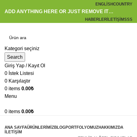
ENGLISH
COUNTRY
ADD ANYTHING HERE OR JUST REMOVE IT…
HABERLER
İLETIŞIM
SSS
Kategori seçiniz
Search
Giriş Yap / Kayıt Ol
0
İstek Listesi
0
Karşılaştır
0
items
0.00
₺
Menu
0
items
0.00
₺
Kategoriler
ANA SAYFA
ÜRÜNLERIMIZ
BLOG
PORTFOLYOMUZ
HAKKIMIZDA
İLETIŞIM