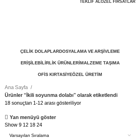
TEKLIF AL
ÖZEL FIRSATLAR
İkili soyunma dolabı
Kategoriler
ÇELIK DOLAPLAR
DOSYALAMA VE ARŞIVLEME
48 Products
30 Products
ERIŞILEBILIRLIK ÜRÜNLERI
MALZEME TAŞIMA
11 Products
17 Products
OFIS KIRTASIYE
ÖZEL ÜRETIM
15 Products
4 Products
Ana Sayfa
Ürünler “İkili soyunma dolabı” olarak etiketlendi
18 sonuçtan 1-12 arası gösteriliyor
Yan menüyü göster
Show
9
12
18
24