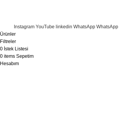
Verileriniz
Gizlilik Politikamız
'da belirtilen şekilde
işlenmektedir.
Instagram
YouTube
linkedin
WhatsApp
WhatsApp
Ürünler
Filtreler
0
İstek Listesi
0
items
Sepetim
Hesabım