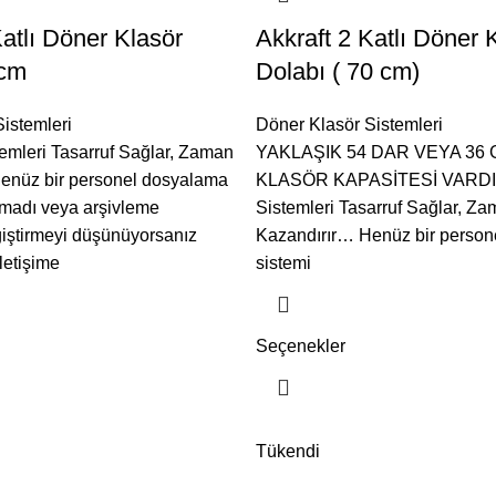
Katlı Döner Klasör
Akkraft 2 Katlı Döner 
 cm
Dolabı ( 70 cm)
istemleri
Döner Klasör Sistemleri
emleri Tasarruf Sağlar, Zaman
YAKLAŞIK 54 DAR VEYA 36 
enüz bir personel dosyalama
KLASÖR KAPASİTESİ VARDIR
rmadı veya arşivleme
Sistemleri Tasarruf Sağlar, Z
ğiştirmeyi düşünüyorsanız
Kazandırır… Henüz bir person
iletişime
sistemi
Seçenekler
Tükendi