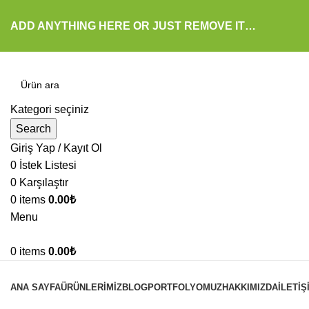
ADD ANYTHING HERE OR JUST REMOVE IT…
Kategori seçiniz
Search
Giriş Yap / Kayıt Ol
0
İstek Listesi
0
Karşılaştır
0
items
0.00
₺
Menu
0
items
0.00
₺
Kategoriler
ANA SAYFA
ÜRÜNLERIMIZ
BLOG
PORTFOLYOMUZ
HAKKIMIZDA
İLETIŞ