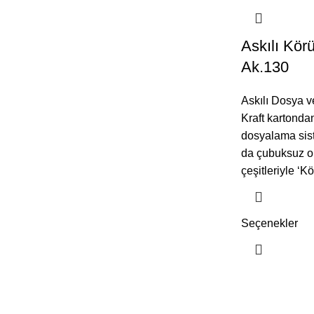
Askılı Kör
Ak.130
Askılı Dosya v
Kraft kartondan
dosyalama sist
da çubuksuz ol
çeşitleriyle ‘K
Seçenekler