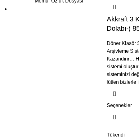
Memur Özlük Dosyası
Akkraft 3 
Dolabı-( 8
Döner Klasör S
Arşivleme Sist
Kazandırır… H
sistemi oluştu
sisteminizi de
lütfen bizlerle 
Seçenekler
Tükendi