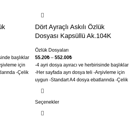
ük
Dört Ayraçlı Askılı Özlük
Dosyası Kapsüllü Ak.104K
Özlük Dosyaları
sinde başlıklar
55.20
₺
–
552.00
₺
rşivleme için
-4 ayri dosya ayıracı ve herbirisinde başlıklar
larında -Çelik
-Her sayfada ayrı dosya teli -Arşivleme için
uygun -Standart A4 dosya ebatlarında -Çelik
Seçenekler