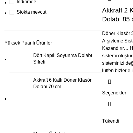
İndirimde
Akkraft 2 
Stokta mevcut
Dolabı 85
Döner Klasör S
Arşivleme Sist
Yüksek Puanlı Ürünler
Kazandırır… H
Dört Kapılı Soyunma Dolabı
sistemi oluştu
Sifreli
sisteminizi de
lütfen bizlerle 
Akkraft 6 Katlı Döner Klasör
Dolabı 70 cm
Seçenekler
Tükendi