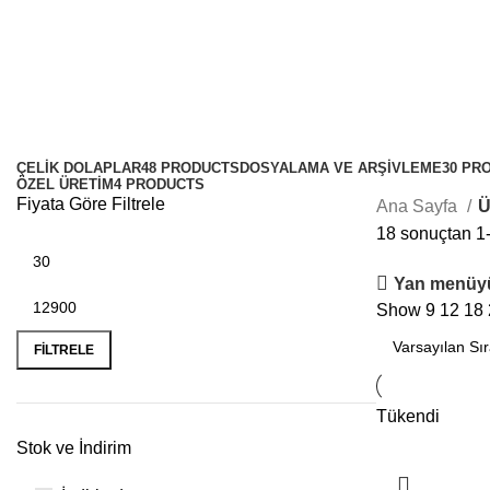
Döner dosya standı
Kategoriler
ÇELIK DOLAPLAR
48 PRODUCTS
DOSYALAMA VE ARŞIVLEME
30 PR
ÖZEL ÜRETIM
4 PRODUCTS
Fiyata Göre Filtrele
Ana Sayfa
Ü
18 sonuçtan 1-
Yan menüyü
Show
9
12
18
FILTRELE
Tükendi
Stok ve İndirim