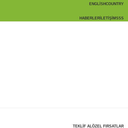
ENGLISH
COUNTRY
HABERLER
İLETIŞIM
SSS
TEKLIF AL
ÖZEL FIRSATLAR