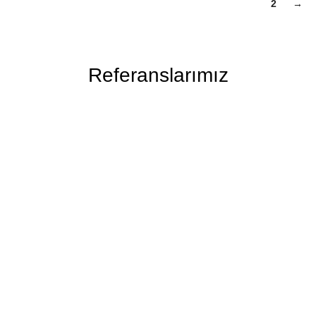
1
2
→
Referanslarımız