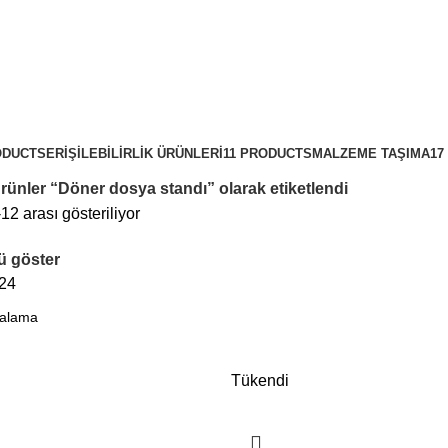
ODUCTS
ERIŞILEBILIRLIK ÜRÜNLERI
11 PRODUCTS
MALZEME TAŞIMA
17
rünler “Döner dosya standı” olarak etiketlendi
12 arası gösteriliyor
 göster
24
Tükendi