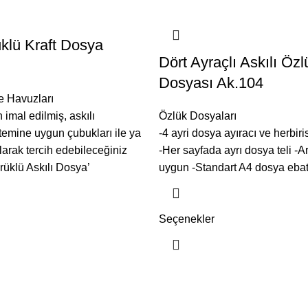
üklü Kraft Dosya
Dört Ayraçlı Askılı Özl
Dosyası Ak.104
e Havuzları
 imal edilmiş, askılı
Özlük Dosyaları
emine uygun çubukları ile ya
-4 ayri dosya ayıracı ve herbiri
arak tercih edebileceğiniz
-Her sayfada ayrı dosya teli -A
örüklü Askılı Dosya’
uygun -Standart A4 dosya ebat
Seçenekler