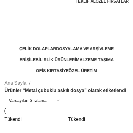
TEKLIF AL
ÖZEL FIRSATLAR
Metal çubuklu askılı dosya
Kategoriler
ÇELIK DOLAPLAR
DOSYALAMA VE ARŞIVLEME
48 Products
30 Products
ERIŞILEBILIRLIK ÜRÜNLERI
MALZEME TAŞIMA
11 Products
17 Products
OFIS KIRTASIYE
ÖZEL ÜRETIM
15 Products
4 Products
Ana Sayfa
Ürünler “Metal çubuklu askılı dosya” olarak etiketlendi
Tükendi
Tükendi