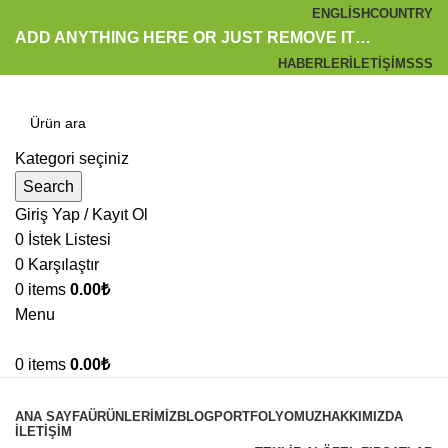
ENGLISH
COUNTRY
ADD ANYTHING HERE OR JUST REMOVE IT…
HABERLER
İLETIŞIM
SSS
Kategori seçiniz
Search
Giriş Yap / Kayıt Ol
0
İstek Listesi
0
Karşılaştır
0
items
0.00
₺
Menu
0
items
0.00
₺
Kategoriler
ANA SAYFA
ÜRÜNLERIMIZ
BLOG
PORTFOLYOMUZ
HAKKIMIZDA
İLETIŞIM