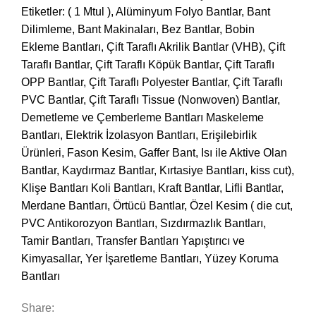
Etiketler:
( 1 Mtul )
,
Alüminyum Folyo Bantlar
,
Bant
Dilimleme
,
Bant Makinaları
,
Bez Bantlar
,
Bobin
Ekleme Bantları
,
Çift Taraflı Akrilik Bantlar (VHB)
,
Çift
Taraflı Bantlar
,
Çift Taraflı Köpük Bantlar
,
Çift Taraflı
OPP Bantlar
,
Çift Taraflı Polyester Bantlar
,
Çift Taraflı
PVC Bantlar
,
Çift Taraflı Tissue (Nonwoven) Bantlar
,
Demetleme ve Çemberleme Bantları Maskeleme
Bantları
,
Elektrik İzolasyon Bantları
,
Erişilebirlik
Ürünleri
,
Fason Kesim
,
Gaffer Bant
,
Isı ile Aktive Olan
Bantlar
,
Kaydırmaz Bantlar
,
Kırtasiye Bantları
,
kiss cut)
,
Klişe Bantları Koli Bantları
,
Kraft Bantlar
,
Lifli Bantlar
,
Merdane Bantları
,
Örtücü Bantlar
,
Özel Kesim ( die cut
,
PVC Antikorozyon Bantları
,
Sızdırmazlık Bantları
,
Tamir Bantları
,
Transfer Bantları Yapıştırıcı ve
Kimyasallar
,
Yer İşaretleme Bantları
,
Yüzey Koruma
Bantları
Share: