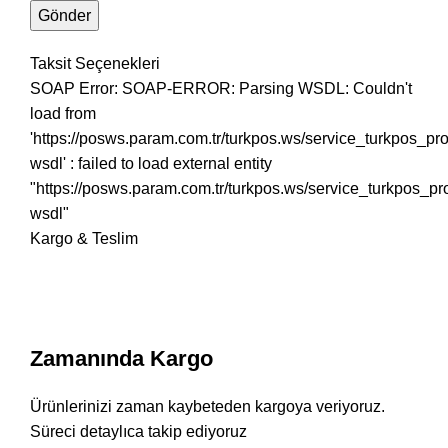
Taksit Seçenekleri
SOAP Error: SOAP-ERROR: Parsing WSDL: Couldn't
load from
'https://posws.param.com.tr/turkpos.ws/service_turkpos_p
wsdl' : failed to load external entity
"https://posws.param.com.tr/turkpos.ws/service_turkpos_p
wsdl"
Kargo & Teslim
Zamanında Kargo
Ürünlerinizi zaman kaybeteden kargoya veriyoruz.
Süreci detaylıca takip ediyoruz