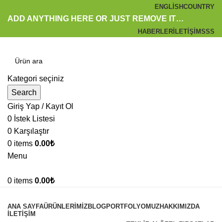
ENGLISH
COUNTRY
ADD ANYTHING HERE OR JUST REMOVE IT…
HABERLER
İLETIŞIM
SSS
Kategori seçiniz
Search
Giriş Yap / Kayıt Ol
0
İstek Listesi
0
Karşılaştır
0
items
0.00
₺
Menu
0
items
0.00
₺
Kategoriler
ANA SAYFA
ÜRÜNLERIMIZ
BLOG
PORTFOLYOMUZ
HAKKIMIZDA
İLETIŞIM