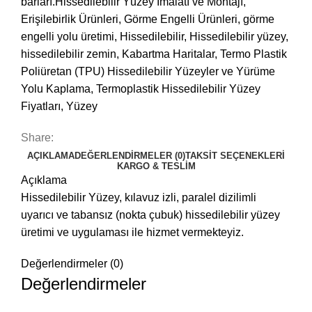
barları.Hissedilebilir Yüzey İmalatı ve Montajı
,
Erişilebirlik Ürünleri
,
Görme Engelli Ürünleri‎
,
görme
engelli yolu üretimi
,
Hissedilebilir
,
Hissedilebilir yüzey
,
hissedilebilir zemin
,
Kabartma Haritalar
,
Termo Plastik
Poliüretan (TPU) Hissedilebilir Yüzeyler ve Yürüme
Yolu Kaplama
,
Termoplastik Hissedilebilir Yüzey
Fiyatları
,
Yüzey
Share:
AÇIKLAMA
DEĞERLENDIRMELER (0)
TAKSIT SEÇENEKLERI
KARGO & TESLIM
Açıklama
Hissedilebilir Yüzey, kılavuz izli, paralel dizilimli
uyarıcı ve tabansız (nokta çubuk) hissedilebilir yüzey
üretimi ve uygulaması ile hizmet vermekteyiz.
Değerlendirmeler (0)
Değerlendirmeler