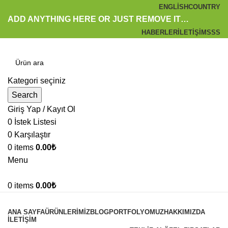
ENGLISH
COUNTRY
ADD ANYTHING HERE OR JUST REMOVE IT…
HABERLER
İLETIŞIM
SSS
Kategori seçiniz
Search
Giriş Yap / Kayıt Ol
0
İstek Listesi
0
Karşılaştır
0
items
0.00
₺
Menu
0
items
0.00
₺
Kategoriler
ANA SAYFA
ÜRÜNLERIMIZ
BLOG
PORTFOLYOMUZ
HAKKIMIZDA
İLETIŞIM