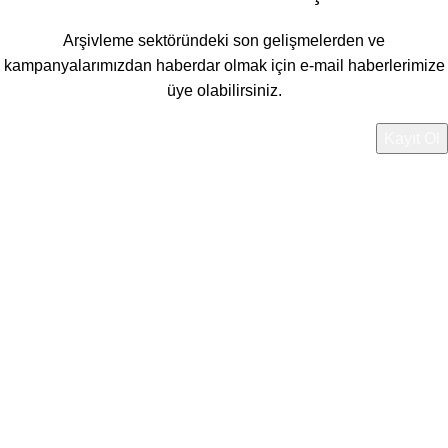
Arşivleme sektöründeki son gelişmelerden ve
kampanyalarımızdan haberdar olmak için e-mail haberlerimize
üye olabilirsiniz.
Verileriniz
Gizlilik Politikamız
'da belirtilen şekilde
işlenmektedir.
Instagram
YouTube
linkedin
WhatsApp
WhatsApp
Ürünler
Filtreler
0
İstek Listesi
0
items
Sepetim
Hesabım