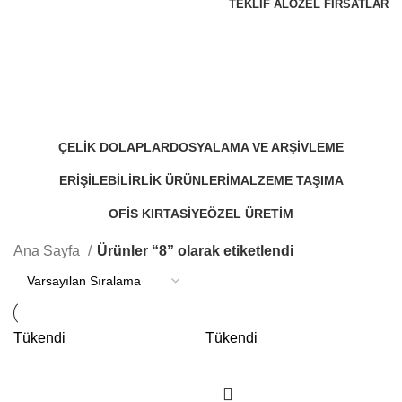
TEKLIF AL
ÖZEL FIRSATLAR
8
Kategoriler
ÇELIK DOLAPLAR
DOSYALAMA VE ARŞIVLEME
48 Products
30 Products
ERIŞILEBILIRLIK ÜRÜNLERI
MALZEME TAŞIMA
11 Products
17 Products
OFIS KIRTASIYE
ÖZEL ÜRETIM
15 Products
4 Products
Ana Sayfa
Ürünler “8” olarak etiketlendi
Tükendi
Tükendi