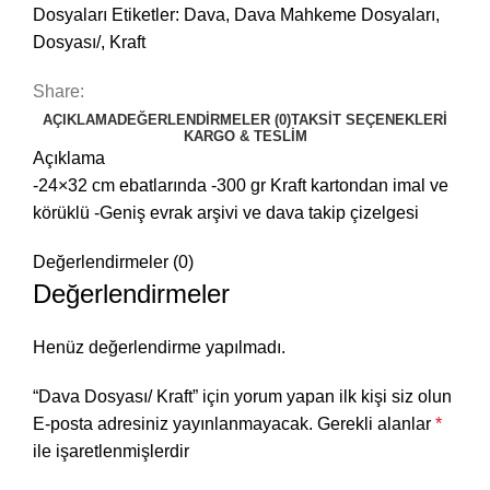
Dosyaları
Etiketler:
Dava
,
Dava Mahkeme Dosyaları
,
Dosyası/
,
Kraft
Share:
AÇIKLAMA
DEĞERLENDIRMELER (0)
TAKSIT SEÇENEKLERI
KARGO & TESLIM
Açıklama
-24×32 cm ebatlarında -300 gr Kraft kartondan imal ve
körüklü -Geniş evrak arşivi ve dava takip çizelgesi
Değerlendirmeler (0)
Değerlendirmeler
Henüz değerlendirme yapılmadı.
“Dava Dosyası/ Kraft” için yorum yapan ilk kişi siz olun
E-posta adresiniz yayınlanmayacak.
Gerekli alanlar
*
ile işaretlenmişlerdir