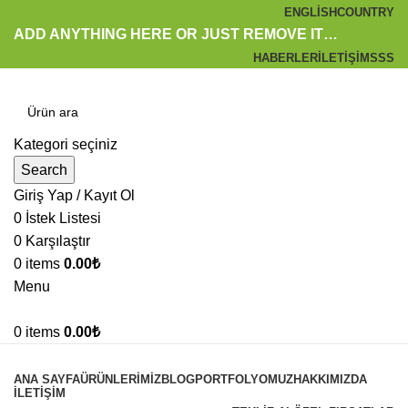
ENGLISH
COUNTRY
ADD ANYTHING HERE OR JUST REMOVE IT…
HABERLER
İLETIŞIM
SSS
Kategori seçiniz
Search
Giriş Yap / Kayıt Ol
0
İstek Listesi
0
Karşılaştır
0
items
0.00
₺
Menu
0
items
0.00
₺
Kategoriler
ANA SAYFA
ÜRÜNLERIMIZ
BLOG
PORTFOLYOMUZ
HAKKIMIZDA
İLETIŞIM