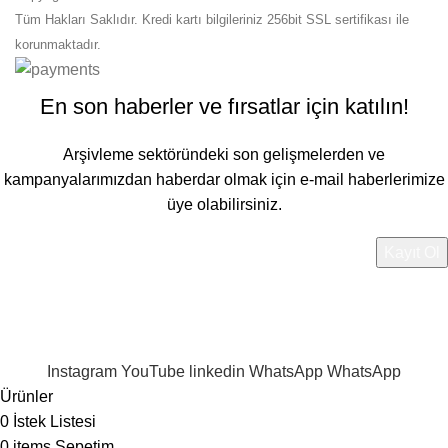
Tüm Hakları Saklıdır. Kredi kartı bilgileriniz 256bit SSL sertifikası ile
korunmaktadır.
En son haberler ve fırsatlar için katılın!
Arşivleme sektöründeki son gelişmelerden ve
kampanyalarımızdan haberdar olmak için e-mail haberlerimize
üye olabilirsiniz.
Verileriniz
Gizlilik Politikamız
'da belirtilen şekilde
işlenmektedir.
Instagram
YouTube
linkedin
WhatsApp
WhatsApp
Ürünler
0
İstek Listesi
0
items
Sepetim