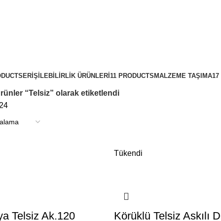
ODUCTS
ERIŞILEBILIRLIK ÜRÜNLERI
11 PRODUCTS
MALZEME TAŞIMA
17
rünler “Telsiz” olarak etiketlendi
24
Tükendi
ya Telsiz Ak.120
Körüklü Telsiz Askılı D