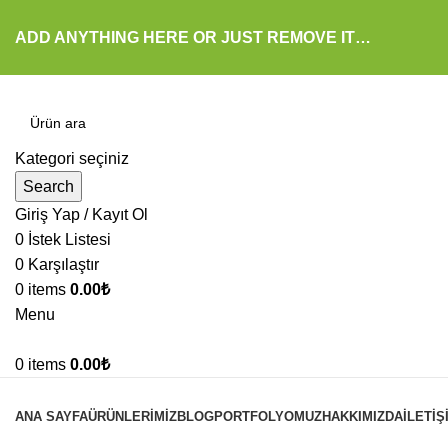
ADD ANYTHING HERE OR JUST REMOVE IT…
Kategori seçiniz
Search
Giriş Yap / Kayıt Ol
0
İstek Listesi
0
Karşılaştır
0
items
0.00
₺
Menu
0
items
0.00
₺
Kategoriler
ANA SAYFA
ÜRÜNLERIMIZ
BLOG
PORTFOLYOMUZ
HAKKIMIZDA
İLETIŞ