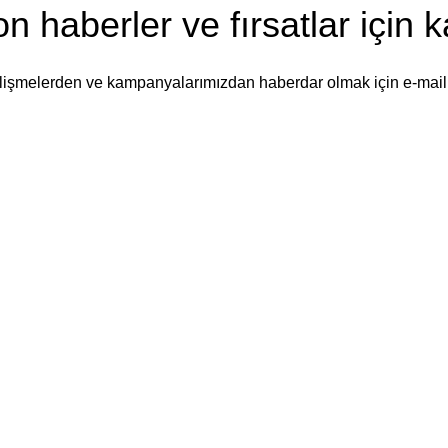
n haberler ve fırsatlar için ka
işmelerden ve kampanyalarımızdan haberdar olmak için e-mail h
Verileriniz
Gizlilik Politikamız
'da belirtilen şekilde işlenmektedir
Instagram
YouTube
linkedin
WhatsApp
WhatsApp