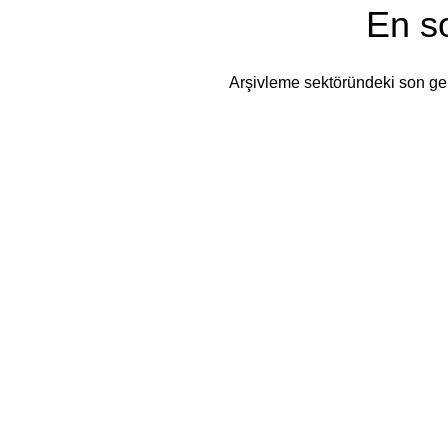
En so
Arşivleme sektöründeki son gel
Ürünler
Filtreler
0
İstek Listesi
0
items
Sepetim
Hesabım