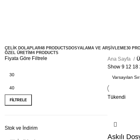
Telsiz
Kategoriler
ÇELIK DOLAPLAR
48 PRODUCTS
DOSYALAMA VE ARŞIVLEME
30 PR
ÖZEL ÜRETIM
4 PRODUCTS
Fiyata Göre Filtrele
Ana Sayfa
Ü
Show
9
12
18
Tükendi
FILTRELE
Stok ve İndirim
Askılı Dos