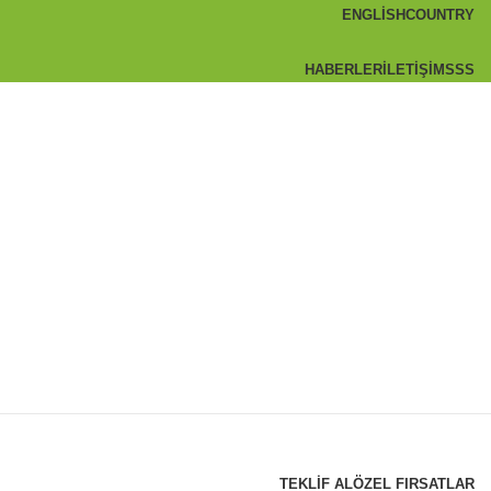
ENGLISH
COUNTRY
HABERLER
İLETIŞIM
SSS
TEKLIF AL
ÖZEL FIRSATLAR