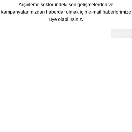
Arşivleme sektöründeki son gelişmelerden ve
kampanyalarımızdan haberdar olmak için e-mail haberlerimize
üye olabilirsiniz.
Verileriniz
Gizlilik Politikamız
'da belirtilen şekilde
işlenmektedir.
Instagram
YouTube
linkedin
WhatsApp
WhatsApp
Ürünler
Filtreler
0
İstek Listesi
0
items
Sepetim
Hesabım