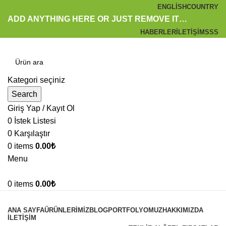
ENGLISH
COUNTRY
ADD ANYTHING HERE OR JUST REMOVE IT…
HABERLER
İLETIŞIM
SSS
Kategori seçiniz
Search
Giriş Yap / Kayıt Ol
0
İstek Listesi
0
Karşılaştır
0
items
0.00
₺
Menu
0
items
0.00
₺
Kategoriler
ANA SAYFA
ÜRÜNLERIMIZ
BLOG
PORTFOLYOMUZ
HAKKIMIZDA
İLETIŞIM