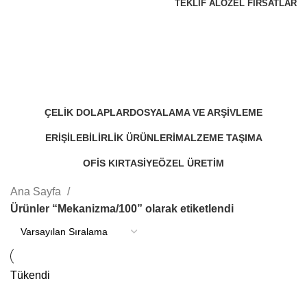
TEKLIF AL
ÖZEL FIRSATLAR
Mekanizma/100
Kategoriler
ÇELIK DOLAPLAR
DOSYALAMA VE ARŞIVLEME
48 Products
30 Products
ERIŞILEBILIRLIK ÜRÜNLERI
MALZEME TAŞIMA
11 Products
17 Products
OFIS KIRTASIYE
ÖZEL ÜRETIM
15 Products
4 Products
Ana Sayfa
Ürünler “Mekanizma/100” olarak etiketlendi
Tükendi